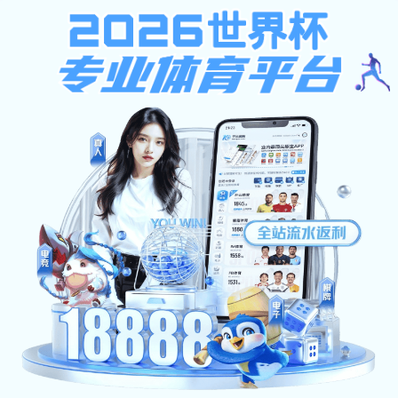
星空平台app
本校师生
访客
星空平台app:
星空平台app:
星空平台
关闭
学校首页
学校概况
星空平台app:招生就业
星空平台app:
国际交流