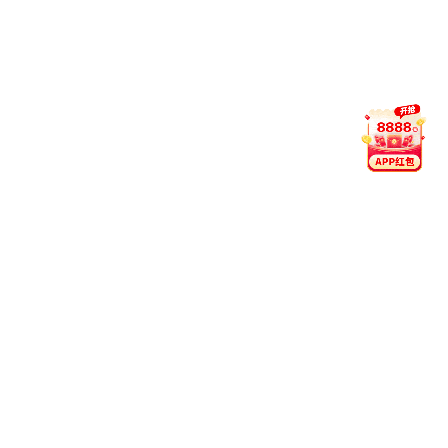
星空平台app:学校组织师生收看庆祝中国共
星空平台app:xk星空体育登录“头雁”培育农
星空平台app:学校召开2026年度重点工
星空平台app:学校召开“十五五”师资队伍
星空平台app:学校举行2026届毕业典
星空平台app: 通知公告
/ Notification Announceme
xk星空体育登录2026年公开招聘拟聘用人员公示名单（