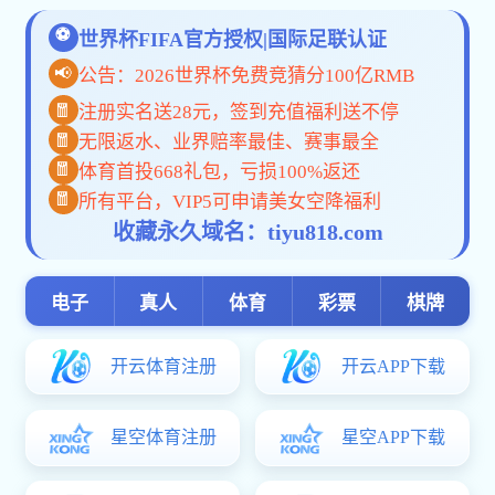
为深入推进“优企引才”定向访企拓岗行
实训基地揭牌仪式。学生工作部、教务处、党
总经理苏建昌等相关负责人参加活动。