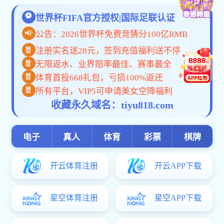
媒体山农工
校园动态
学术交流
视频校园
教育评价