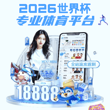
星空平台app
本校师生
访客
星空平台app:
星空平台app:
星空平台
学校首页
学校概况
星空平台app:学校首页
视频校园
星空平台app:招生就业
星空平台app:
学校新闻
通知公告
国际交流